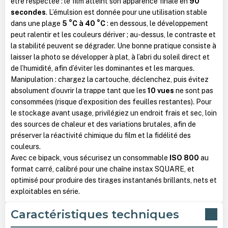
être respectée : le film atteint son apparence finale en
90
secondes
. L’émulsion est donnée pour une utilisation stable
dans une plage
5 °C à 40 °C
: en dessous, le développement
peut ralentir et les couleurs dériver ; au-dessus, le contraste et
la stabilité peuvent se dégrader. Une bonne pratique consiste à
laisser la photo se développer à plat, à l’abri du soleil direct et
de l’humidité, afin d’éviter les dominantes et les marques.
Manipulation : chargez la cartouche, déclenchez, puis évitez
absolument d’ouvrir la trappe tant que les
10 vues
ne sont pas
consommées (risque d’exposition des feuilles restantes). Pour
le stockage avant usage, privilégiez un endroit frais et sec, loin
des sources de chaleur et des variations brutales, afin de
préserver la réactivité chimique du film et la fidélité des
couleurs.
Avec ce bipack, vous sécurisez un consommable
ISO 800
au
format carré, calibré pour une chaîne instax SQUARE, et
optimisé pour produire des tirages instantanés brillants, nets et
exploitables en série.
Caractéristiques techniques