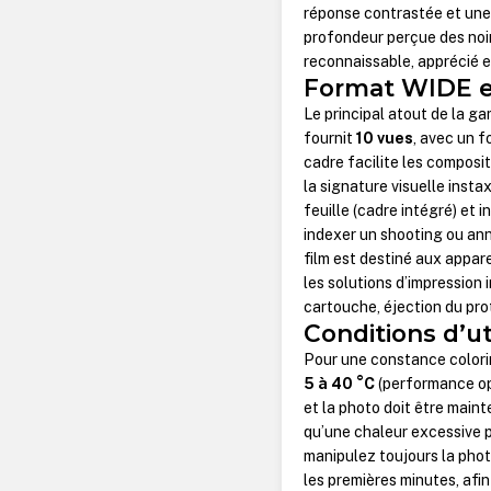
réponse contrastée et une n
profondeur perçue des noirs
reconnaissable, apprécié e
Format WIDE et
Le principal atout de la g
fournit
10 vues
, avec un f
cadre facilite les composit
la signature visuelle insta
feuille (cadre intégré) et 
indexer un shooting ou ann
film est destiné aux appar
les solutions d’impression 
cartouche, éjection du prot
Conditions d’ut
Pour une constance colorim
5 à 40 °C
(performance op
et la photo doit être maint
qu’une chaleur excessive pe
manipulez toujours la photo
les premières minutes, afi