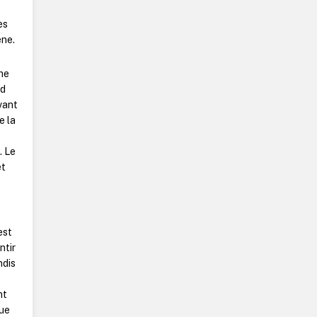
ès
ène.
che
nd
vant
e la
). Le
et
est
ntir
ndis
nt
que