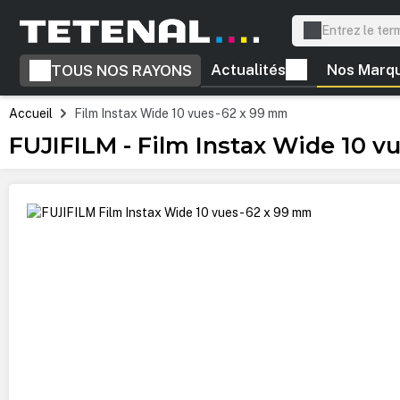
recherche
Passer à la navigation principale
Actualités
Nos Marq
TOUS NOS RAYONS
Accueil
Film Instax Wide 10 vues - 62 x 99 mm
FUJIFILM - Film Instax Wide 10 v
Ignorer la galerie d'images