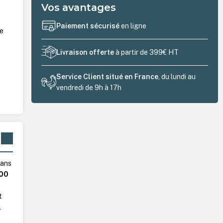
Vos avantages
Paiement sécurisé
en ligne
ue
Livraison offerte
à partir de 399€ HT
Service Client situé en France
, du lundi au
vendredi de 9h à 17h
dans
800
t
l