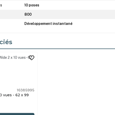
es
10 poses
800
Développement instantané
ciés
its
16385995
0 vues - 62 x 99