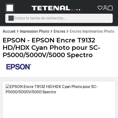
tenu principal
Accueil
Impression Photo
Encres
Encres Imprimantes Photo P
EPSON - EPSON Encre T9132
HD/HDX Cyan Photo pour SC-
P5000/5000V/5000 Spectro
Ignorer la galerie d'images