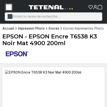
tenu principal
Accueil
Impression Photo
Encres
Encres Imprimantes Photo P
EPSON - EPSON Encre T6538 K3
Noir Mat 4900 200ml
Ignorer la galerie d'images