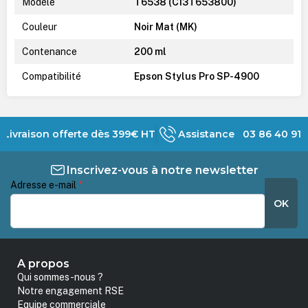
Modèle
T6538 (C13T653800)
Couleur
Noir Mat (MK)
Contenance
200 ml
Compatibilité
Epson Stylus Pro SP-4900
Livraison offerte dès 399€ HT
Assistance 03 86 40 91 
Inscrivez-vous à notre newsletter
Adresse e-mail
*
OK
A propos
Qui sommes-nous ?
Notre engagement RSE
Equipe commerciale