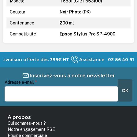
Modèle
T6531 (C13T653100)
Couleur
Noir Photo (PK)
Contenance
200 ml
Compatibilité
Epson Stylus Pro SP-4900
Livraison offerte dès 399€ HT
Assistance 03 86 40 91 
Inscrivez-vous à notre newsletter
Adresse e-mail
*
OK
A propos
Qui sommes-nous ?
Notre engagement RSE
Equipe commerciale