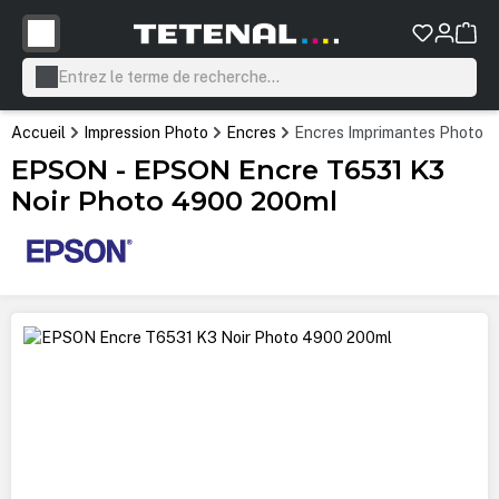
tenu principal
Accueil
Impression Photo
Encres
Encres Imprimantes Photo P
EPSON - EPSON Encre T6531 K3
Noir Photo 4900 200ml
Ignorer la galerie d'images