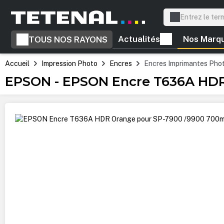
recherche
Passer à la navigation principale
Actualités
Nos Marq
TOUS NOS RAYONS
Accueil
Impression Photo
Encres
Encres Imprimantes Pho
EPSON - EPSON Encre T636A HDR
Ignorer la galerie d'images