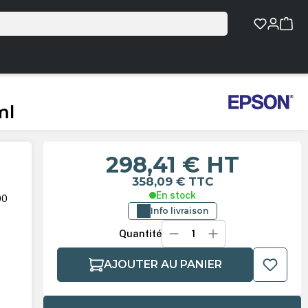
ml
298,41 €
HT
358,09 €
TTC
En stock
00
Info livraison
Quantité
AJOUTER AU PANIER