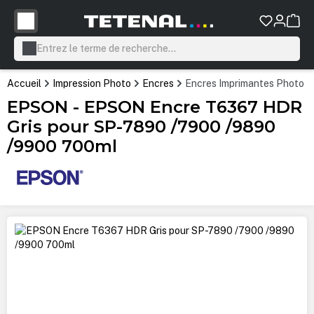
tenu principal
Accueil
Impression Photo
Encres
Encres Imprimantes Photo P
EPSON - EPSON Encre T6367 HDR
Gris pour SP-7890 /7900 /9890
/9900 700ml
Ignorer la galerie d'images