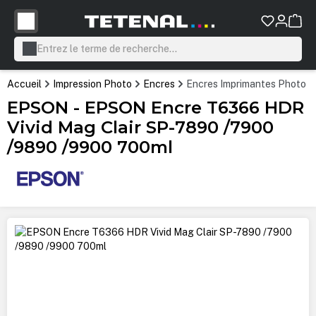
tenu principal
Accueil
Impression Photo
Encres
Encres Imprimantes Photo P
EPSON - EPSON Encre T6366 HDR
Vivid Mag Clair SP-7890 /7900
/9890 /9900 700ml
Ignorer la galerie d'images