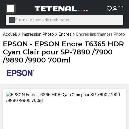
tenu principal
Accueil
Impression Photo
Encres
Encres Imprimantes Photo P
EPSON - EPSON Encre T6365 HDR
Cyan Clair pour SP-7890 /7900
/9890 /9900 700ml
Ignorer la galerie d'images