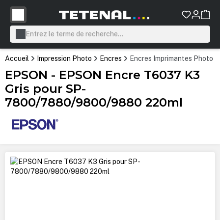
tenu principal
Accueil
Impression Photo
Encres
Encres Imprimantes Photo P
EPSON - EPSON Encre T6037 K3
Gris pour SP-
7800/7880/9800/9880 220ml
Ignorer la galerie d'images