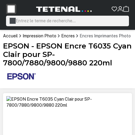
tenu principal
Accueil
Impression Photo
Encres
Encres Imprimantes Photo P
EPSON - EPSON Encre T6035 Cyan
Clair pour SP-
7800/7880/9800/9880 220ml
Ignorer la galerie d'images