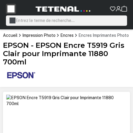
tenu principal
Accueil
Impression Photo
Encres
Encres Imprimantes Photo P
EPSON - EPSON Encre T5919 Gris
Clair pour Imprimante 11880
700ml
Ignorer la galerie d'images