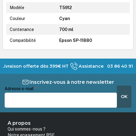
Modèle
T5912
Couleur
Cyan
Contenance
700 ml
Compatibilité
Epson SP-11880
Livraison offerte dès 399€ HT
Assistance 03 86 40 91 
Inscrivez-vous à notre newsletter
Adresse e-mail
*
OK
A propos
Qui sommes-nous ?
Notre engagement RSE