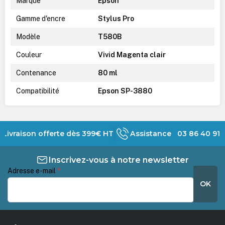
Marque
Epson
Gamme d'encre
Stylus Pro
Modèle
T580B
Couleur
Vivid Magenta clair
Contenance
80 ml
Compatibilité
Epson SP-3880
Livraison offerte dès 399€ HT
Assistance 03 86 40 91 
Inscrivez-vous à notre newsletter
Adresse e-mail
*
OK