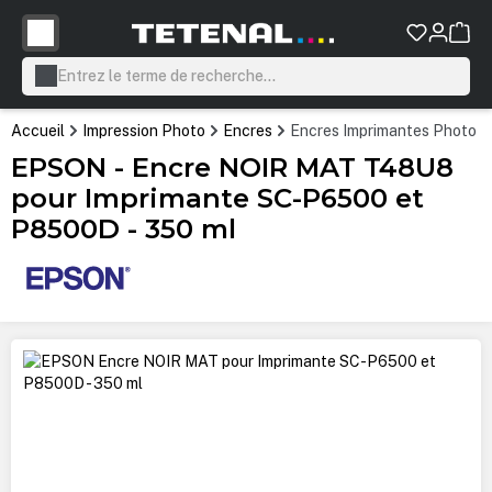
tenu principal
Accueil
Impression Photo
Encres
Encres Imprimantes Photo P
EPSON - Encre NOIR MAT T48U8
pour Imprimante SC-P6500 et
P8500D - 350 ml
Ignorer la galerie d'images