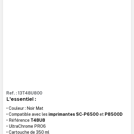
Ref. : 13T48U800
L'essentiel :
• Couleur : Noir Mat
• Compatible avec les
imprimantes SC-P6500
et
P8500D
• Référence
T48U8
• UltraChrome PRO6
• Cartouche de 350 ml