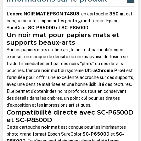
L’
encre NOIR MAT EPSON T48U8
en cartouche
350 ml
est
conçue pour les imprimantes photo grand format Epson
SureColor
SC-P6500D
et
SC-P8500D
.
Un noir mat pour papiers mats et
supports beaux-arts
Sur les papiers mats ou fine art, le noir est particulièrement
exposé : un manque de densité ou une mauvaise diffusion se
traduit immédiatement par des noirs “plats” ou des détails
bouchés. L’encre
noir mat
du système
UltraChrome Pro6
est
formulée pour offrir une excellente accroche sur ces supports,
avec une densité maîtrisée et une bonne lisibilité des textures.
Elle permet d’obtenir des noirs profonds tout en conservant
des détails dans les ombres, un point clé pour les tirages
d’exposition et les impressions artistiques.
Compatibilité directe avec SC-P6500D
et SC-P8500D
Cette cartouche
noir mat
est conçue pour les imprimantes
photo grand format Epson SureColor
SC-P6500D
et
SC-
P8500D
. En s’inscrivant pleinement dans la plateforme