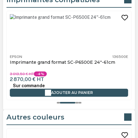
Ignorer la galerie de produits
EPSON
136500E
Imprimante grand format SC-P6500E 24''-61cm
3 013,50 €
HT
-4%
2 870,00 €
HT
Sur commande
AJOUTER AU PANIER
Autres couleurs
Ignorer la galerie de produits