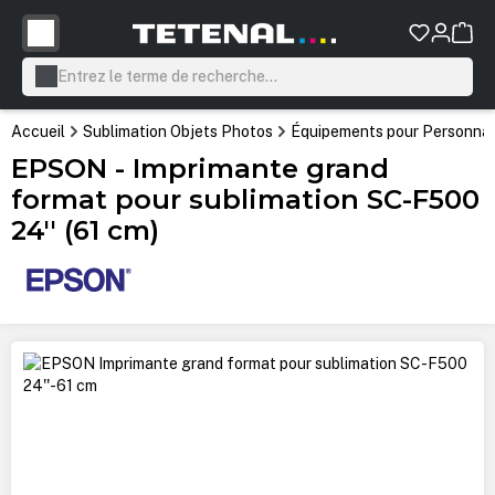
tenu principal
Accueil
Sublimation Objets Photos
Équipements pour Personnali
EPSON - Imprimante grand
format pour sublimation SC-F500
24'' (61 cm)
Ignorer la galerie d'images