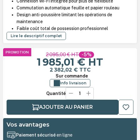
Connexion Wi-Fi intégrée pour plus de flexibilité
Commutation automatique feuille et papier rouleau
Design anti-poussière limitant les opérations de
maintenance
Faible coût total de possession professionnel
Lire le descriptif complet
PROMOTION
2 095,00 €
HT
-5%
1 985,01 €
HT
2 382,02 €
TTC
Sur commande
Info livraison
Quantité
AJOUTER AU PANIER
Vos avantages
Paiement sécurisé
en ligne