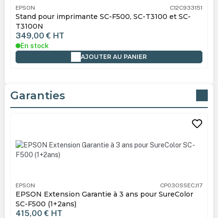
EPSON
C12C933151
Stand pour imprimante SC-F500, SC-T3100 et SC-
T3100N
349,00 €
HT
En stock
AJOUTER AU PANIER
Garanties
Ignorer la galerie de produits
EPSON
CP03OSSECJ17
EPSON Extension Garantie à 3 ans pour SureColor
SC-F500 (1+2ans)
415,00 €
HT