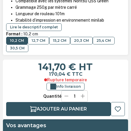
Compatible avec les systèmes Noritsu QSS Green
Grammage 250g par mètre carré
Longueur de rouleau 101m
Stabilité d’impression en environnement minilab
Lire le descriptif complet
Format :
10,2 cm
10,2 CM
12,7 CM
15,2 CM
20,3 CM
25,4 CM
30,5 CM
141,70 €
HT
170,04 €
TTC
Rupture temporaire
Info livraison
Quantité
AJOUTER AU PANIER
Vos avantages