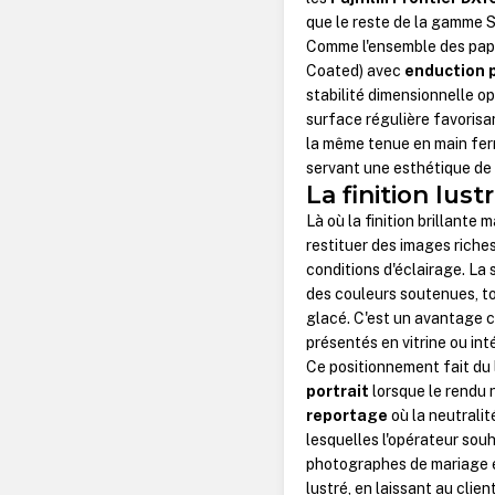
que le reste de la gamme 
Comme l'ensemble des papi
Coated) avec
enduction p
stabilité dimensionnelle o
surface régulière favoris
la même tenue en main ferm
servant une esthétique de 
La finition lus
Là où la finition brillante 
restituer des images riches 
conditions d'éclairage. La 
des couleurs soutenues, to
glacé. C'est un avantage c
présentés en vitrine ou in
Ce positionnement fait du 
portrait
lorsque le rendu n
reportage
où la neutralit
lesquelles l'opérateur souh
photographes de mariage et
lustré, en laissant au clien