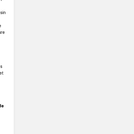
sin
e
ure
es
et
de