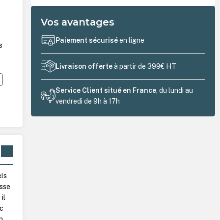
Vos avantages
Paiement sécurisé
en ligne
s
Livraison offerte
à partir de 399€ HT
Service Client situé en France
, du lundi au
vendredi de 9h à 17h
els
esse
il
ec
n