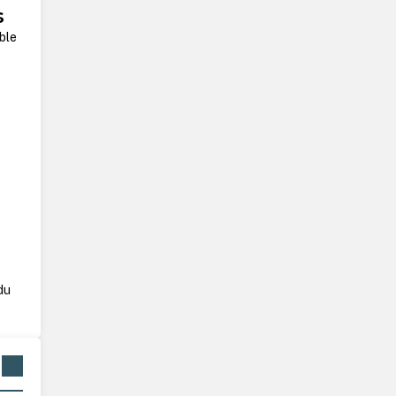
s
ble
du