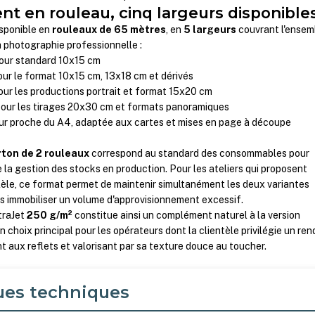
t en rouleau, cinq largeurs disponible
isponible en
rouleaux de 65 mètres
, en
5 largeurs
couvrant l'ensem
 photographie professionnelle :
pour standard 10x15 cm
our le format 10x15 cm, 13x18 cm et dérivés
our les productions portrait et format 15x20 cm
pour les tirages 20x30 cm et formats panoramiques
eur proche du A4, adaptée aux cartes et mises en page à découpe
rton de 2 rouleaux
correspond au standard des consommables pour
e la gestion des stocks en production. Pour les ateliers qui proposent
allèle, ce format permet de maintenir simultanément les deux variantes
s immobiliser un volume d'approvisionnement excessif.
ctraJet
250 g/m²
constitue ainsi un complément naturel à la version
n choix principal pour les opérateurs dont la clientèle privilégie un ren
nt aux reflets et valorisant par sa texture douce au toucher.
ues techniques