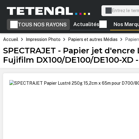
recherche
Passer à la navigation principale
Actualités
Nos Marq
TOUS NOS RAYONS
Accueil
Impression Photo
Papiers et autres Médias
Papiers
SPECTRAJET - Papier jet d'encre
Fujifilm DX100/DE100/DE100-XD -
Ignorer la galerie d'images