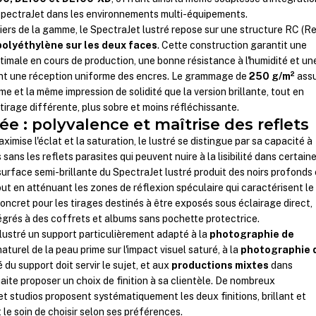
SpectraJet dans les environnements multi-équipements.
ers de la gamme, le SpectraJet lustré repose sur une structure RC (Re
olyéthylène sur les deux faces
. Cette construction garantit une
ptimale en cours de production, une bonne résistance à l'humidité et un
ant une réception uniforme des encres. Le grammage de
250 g/m²
ass
e et la même impression de solidité que la version brillante, tout en
tirage différente, plus sobre et moins réfléchissante.
trée : polyvalence et maîtrise des reflets
maximise l'éclat et la saturation, le lustré se distingue par sa capacité à
sans les reflets parasites qui peuvent nuire à la lisibilité dans certain
surface semi-brillante du SpectraJet lustré produit des noirs profonds 
ut en atténuant les zones de réflexion spéculaire qui caractérisent le
oncret pour les tirages destinés à être exposés sous éclairage direct,
tégrés à des coffrets et albums sans pochette protectrice.
lustré un support particulièrement adapté à la
photographie de
aturel de la peau prime sur l'impact visuel saturé, à la
photographie 
é du support doit servir le sujet, et aux
productions mixtes
dans
aite proposer un choix de finition à sa clientèle. De nombreux
 studios proposent systématiquement les deux finitions, brillant et
t le soin de choisir selon ses préférences.