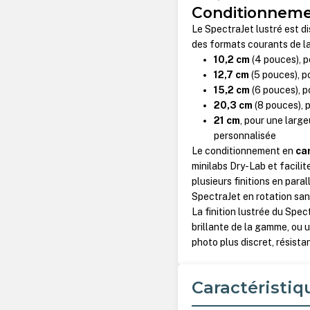
Conditionnemen
Le SpectraJet lustré est d
des formats courants de la
10,2 cm
(4 pouces), 
12,7 cm
(5 pouces), p
15,2 cm
(6 pouces), p
20,3 cm
(8 pouces), 
21 cm
, pour une larg
personnalisée
Le conditionnement en
ca
minilabs Dry-Lab et facilit
plusieurs finitions en par
SpectraJet en rotation san
La finition lustrée du Spe
brillante de la gamme, ou u
photo plus discret, résista
Caractéristiq