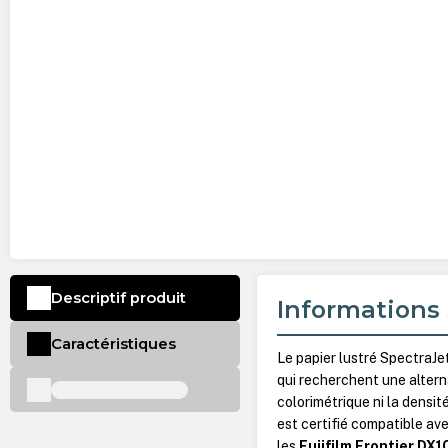
Descriptif produit
Informations 
Caractéristiques
Le papier lustré SpectraJe
qui recherchent une alternat
colorimétrique ni la densit
est certifié compatible av
les
Fujifilm Frontier DX