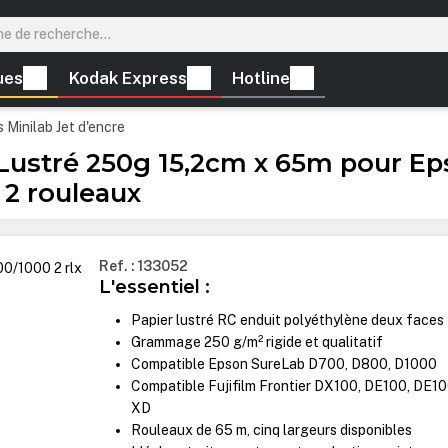
ues
Kodak Express
Hotline
 Minilab Jet d'encre
 Lustré 250g 15,2cm x 65m pour E
 2 rouleaux
Ref. : 133052
L'essentiel :
Papier lustré RC enduit polyéthylène deux faces
Grammage 250 g/m² rigide et qualitatif
Compatible Epson SureLab D700, D800, D1000
Compatible Fujifilm Frontier DX100, DE100, DE1
XD
Rouleaux de 65 m, cinq largeurs disponibles