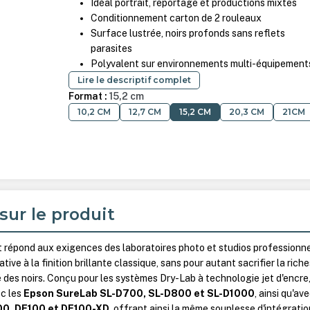
Idéal portrait, reportage et productions mixtes
Conditionnement carton de 2 rouleaux
Surface lustrée, noirs profonds sans reflets
parasites
Polyvalent sur environnements multi-équipement
Lire le descriptif complet
Format :
15,2 cm
10,2 CM
12,7 CM
15,2 CM
20,3 CM
21CM
sur le produit
t répond aux exigences des laboratoires photo et studios professionn
ive à la finition brillante classique, sans pour autant sacrifier la rich
é des noirs. Conçu pour les systèmes Dry-Lab à technologie jet d'encre, 
ec les
Epson SureLab SL-D700, SL-D800 et SL-D1000
, ainsi qu'av
100, DE100 et DE100-XD
, offrant ainsi la même souplesse d'intégratio