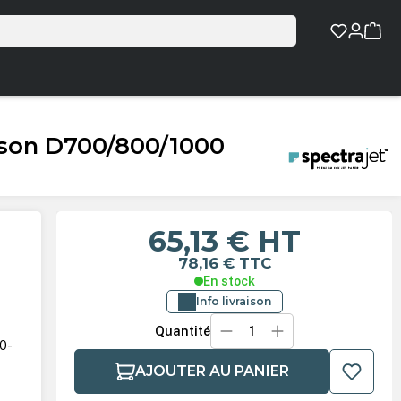
pson D700/800/1000
65,13 €
HT
78,16 €
TTC
En stock
Info livraison
Quantité
00-
AJOUTER AU PANIER