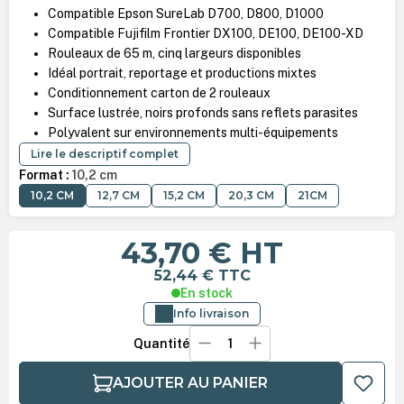
Compatible Epson SureLab D700, D800, D1000
Compatible Fujifilm Frontier DX100, DE100, DE100-XD
Rouleaux de 65 m, cinq largeurs disponibles
Idéal portrait, reportage et productions mixtes
Conditionnement carton de 2 rouleaux
Surface lustrée, noirs profonds sans reflets parasites
Polyvalent sur environnements multi-équipements
Lire le descriptif complet
Format :
10,2 cm
10,2 CM
12,7 CM
15,2 CM
20,3 CM
21CM
43,70 €
HT
52,44 €
TTC
En stock
Info livraison
Quantité
AJOUTER AU PANIER