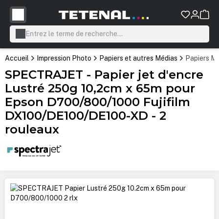
tenu principal
Accueil
Impression Photo
Papiers et autres Médias
Papiers Mi
SPECTRAJET - Papier jet d'encre
Lustré 250g 10,2cm x 65m pour
Epson D700/800/1000 Fujifilm
DX100/DE100/DE100-XD - 2
rouleaux
Ignorer la galerie d'images