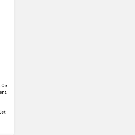
. Ce
ent,
t
aJet