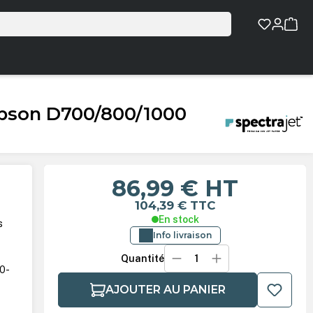
 Epson D700/800/1000
86,99 €
HT
104,39 €
TTC
En stock
s
Info livraison
Quantité
00-
AJOUTER AU PANIER