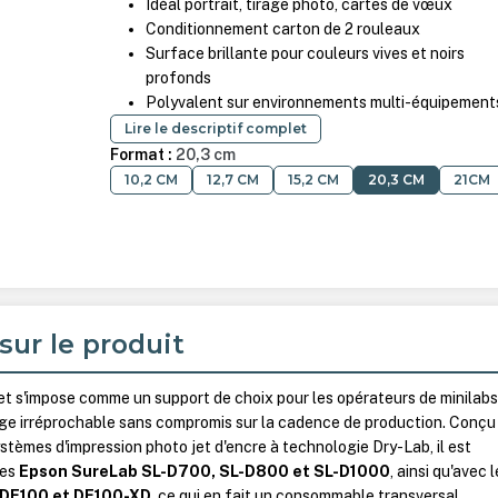
Idéal portrait, tirage photo, cartes de vœux
Conditionnement carton de 2 rouleaux
Surface brillante pour couleurs vives et noirs
profonds
Polyvalent sur environnements multi-équipement
Lire le descriptif complet
Format :
20,3 cm
10,2 CM
12,7 CM
15,2 CM
20,3 CM
21CM
sur le produit
Jet s'impose comme un support de choix pour les opérateurs de minilabs
age irréprochable sans compromis sur la cadence de production. Conçu
stèmes d'impression photo jet d'encre à technologie Dry-Lab, il est
mes
Epson SureLab SL-D700, SL-D800 et SL-D1000
, ainsi qu'avec 
, DE100 et DE100-XD
, ce qui en fait un consommable transversal