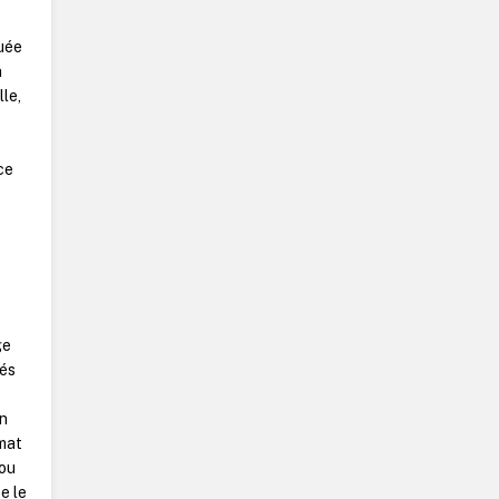
uée
n
le,
ce
e
ge
rés
on
mat
 ou
se le