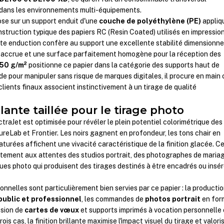
 dans les environnements multi-équipements.
ose sur un support enduit d'une
couche de polyéthylène (PE)
appliq
nstruction typique des papiers RC (Resin Coated) utilisés en impressio
te enduction confère au support une excellente stabilité dimensionnel
té accrue et une surface parfaitement homogène pour la réception des
50 g/m²
positionne ce papier dans la catégorie des supports haut de
e pour manipuler sans risque de marques digitales, il procure en main 
 clients finaux associent instinctivement à un tirage de qualité
llante taillée pour le tirage photo
ectraJet est optimisée pour révéler le plein potentiel colorimétrique des
ureLab et Frontier. Les noirs gagnent en profondeur, les tons chair en
saturées affichent une vivacité caractéristique de la finition glacée. C
ctement aux attentes des studios portrait, des photographes de maria
ues photo qui produisent des tirages destinés à être encadrés ou insé
onnelles sont particulièrement bien servies par ce papier : la producti
public et professionnel
, les commandes de
photos portrait
en for
ession de
cartes de vœux
et supports imprimés à vocation personnelle
is cas, la finition brillante maximise l'impact visuel du tirage et valori