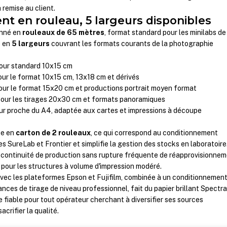
 remise au client.
t en rouleau, 5 largeurs disponibles
onné en
rouleaux de 65 mètres
, format standard pour les minilabs de
e en
5 largeurs
couvrant les formats courants de la photographie
pour standard 10x15 cm
our le format 10x15 cm, 13x18 cm et dérivés
our le format 15x20 cm et productions portrait moyen format
pour les tirages 20x30 cm et formats panoramiques
eur proche du A4, adaptée aux cartes et impressions à découpe
ée en
carton de 2 rouleaux
, ce qui correspond au conditionnement
SureLab et Frontier et simplifie la gestion des stocks en laboratoire
 continuité de production sans rupture fréquente de réapprovisionnem
 pour les structures à volume d'impression modéré.
avec les plateformes Epson et Fujifilm, combinée à un conditionnemen
nces de tirage de niveau professionnel, fait du papier brillant Spectr
iable pour tout opérateur cherchant à diversifier ses sources
crifier la qualité.