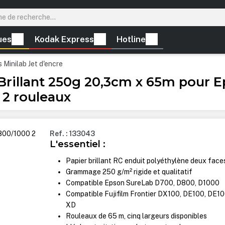
ues
Kodak Express
Hotline
 Minilab Jet d'encre
 Brillant 250g 20,3cm x 65m pour
 2 rouleaux
Ref. : 133043
L'essentiel :
Papier brillant RC enduit polyéthylène deux face
Grammage 250 g/m² rigide et qualitatif
Compatible Epson SureLab D700, D800, D1000
Compatible Fujifilm Frontier DX100, DE100, DE1
XD
Rouleaux de 65 m, cinq largeurs disponibles