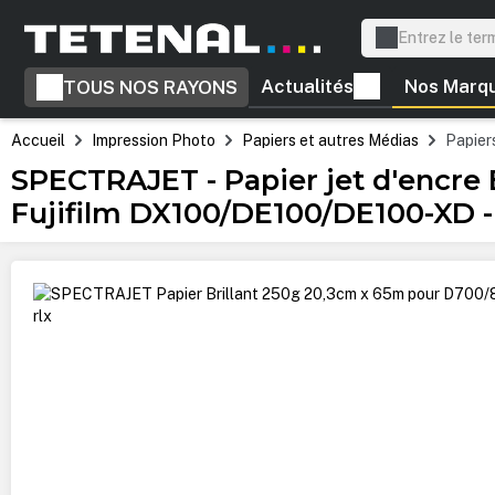
recherche
Passer à la navigation principale
Actualités
Nos Marq
TOUS NOS RAYONS
Accueil
Impression Photo
Papiers et autres Médias
Papiers
SPECTRAJET - Papier jet d'encre
Fujifilm DX100/DE100/DE100-XD -
Ignorer la galerie d'images