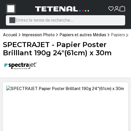
tenu principal
Accueil
Impression Photo
Papiers et autres Médias
Papiers je
SPECTRAJET - Papier Poster
Brilllant 190g 24"(61cm) x 30m
Ignorer la galerie d'images