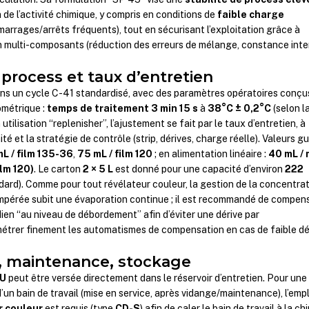
de l’activité chimique, y compris en conditions de
faible charge
marrages/arrêts fréquents), tout en sécurisant l’exploitation grâce à
n multi-composants (réduction des erreurs de mélange, constance inte
process et taux d’entretien
ans un cycle C-41 standardisé, avec des paramètres opératoires conçu
ométrique :
temps de traitement 3 min 15 s
à
38°C ± 0,2°C
(selon l
tilisation “replenisher”, l’ajustement se fait par le taux d’entretien, à
ité et la stratégie de contrôle (strip, dérives, charge réelle). Valeurs gu
L / film 135-36
,
75 mL / film 120
; en alimentation linéaire :
40 mL / 
ilm 120)
. Le carton
2 × 5 L
est donné pour une capacité d’environ
222
dard). Comme pour tout révélateur couleur, la gestion de la concentra
 tempérée subit une évaporation continue ; il est recommandé de compen
dien “au niveau de débordement” afin d’éviter une dérive par
métrer finement les automatismes de compensation en cas de faible dé
, maintenance, stockage
U
peut être versée directement dans le réservoir d’entretien. Pour une
un bain de travail (mise en service, après vidange/maintenance), l’empl
r couleur
est requis (type
CD-S
) afin de caler le bain de travail à la ch