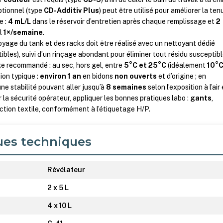
ptionnel (type
CD-Additiv Plus
) peut être utilisé pour améliorer la ten
e :
4 mL/L
dans le réservoir d’entretien après chaque remplissage et
2
il
1×/semaine
.
yage du tank et des racks doit être réalisé avec un nettoyant dédié
ibles), suivi d’un rinçage abondant pour éliminer tout résidu susceptib
ge recommandé : au sec, hors gel, entre
5°C et 25°C
(idéalement
10°C
ion typique :
environ 1 an
en bidons
non ouverts
et d’origine ; en
ne stabilité pouvant aller jusqu’à
8 semaines
selon l’exposition à l’air 
ur la sécurité opérateur, appliquer les bonnes pratiques labo :
gants
,
ction textile, conformément à l’étiquetage H/P.
ues techniques
Révélateur
2 x 5 L
4 x 10 L