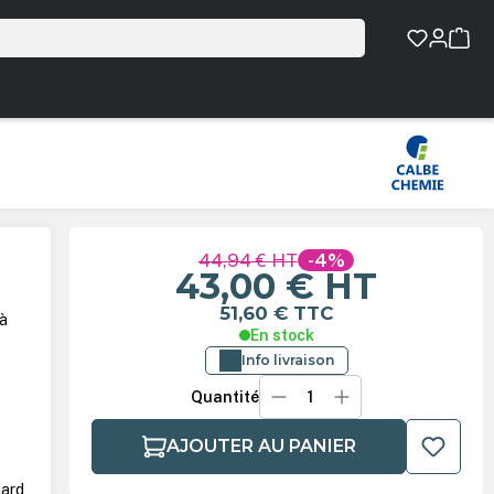
44,94 €
HT
-4%
43,00 €
HT
51,60 €
TTC
 à
En stock
Info livraison
Quantité
AJOUTER AU PANIER
dard