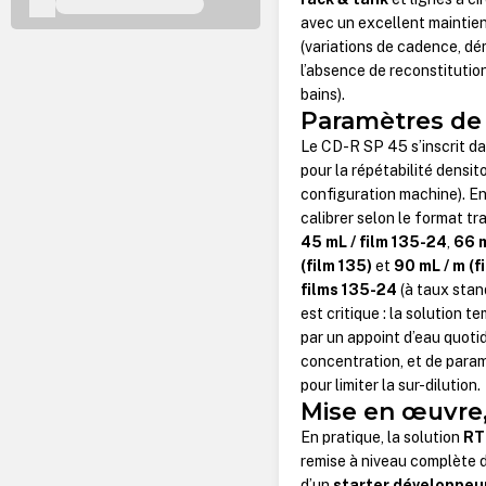
avec un excellent maintien 
(variations de cadence, dé
l’absence de reconstitutio
bains).
Paramètres de 
Le CD-R SP 45 s’inscrit d
pour la répétabilité densit
configuration machine). En u
calibrer selon le format tra
45 mL / film 135-24
,
66 m
(film 135)
et
90 mL / m (f
films 135-24
(à taux stan
est critique : la solution
par un appoint d’eau quoti
concentration, et de para
pour limiter la sur-dilution.
Mise en œuvre
En pratique, la solution
RT
remise à niveau complète d’
d’un
starter développeu