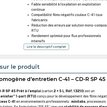
Faible sensibilité à l’oxydation en exploitation
continue
Compatibilité films négatifs couleur C-41 tous
fabricants
Réduction des erreurs par solution mono-compos
RTU
Rendement optimisé pour flux professionnels
intensifs
Lire le descriptif complet
sur le produit
omogène d’entretien C-41 – CD-R SP 45
-R SP 45 Prêt à l’emploi
(carton
2 × 5 L
,
Réf. 13210
) est un
lenisher” 1-part (RTU)
conçu pour le développement des films négat
cess C-41
en environnements professionnels :
minilabs
, processeurs
rculation. Sa formulation “SP 45” vise une
stabilité de process élev