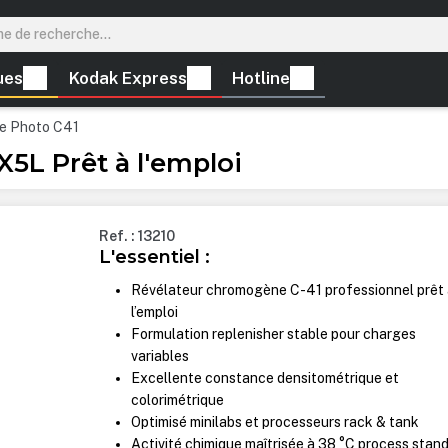
ues
Kodak Express
Hotline
e Photo C41
5L Prêt à l'emploi
Ref. : 13210
L'essentiel :
Révélateur chromogène C-41 professionnel prêt
l’emploi
Formulation replenisher stable pour charges
variables
Excellente constance densitométrique et
colorimétrique
Optimisé minilabs et processeurs rack & tank
Activité chimique maîtrisée à 38 °C process stan