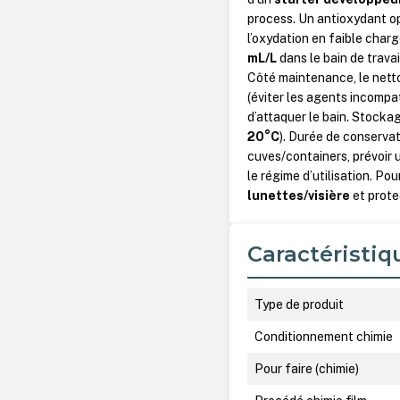
process. Un antioxydant o
l’oxydation en faible charg
mL/L
dans le bain de trava
Côté maintenance, le netto
(éviter les agents incompat
d’attaquer le bain. Stocka
20°C
). Durée de conservat
cuves/containers, prévoir u
le régime d’utilisation. Po
lunettes/visière
et prote
Caractéristiq
Type de produit
Conditionnement chimie
Pour faire (chimie)