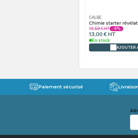
CALBE
Chimie starter révéla
13,59 €
HT
-4%
13,00 €
HT
En stock
AJOUTER 
Paiement sécurisé
Livraiso
Adr