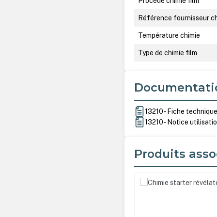
Procédé chimie film
Référence fournisseur c
Température chimie
Type de chimie film
Documentati
13210 - Fiche techniqu
13210 - Notice utilisati
Produits asso
Ignorer la galerie de produ