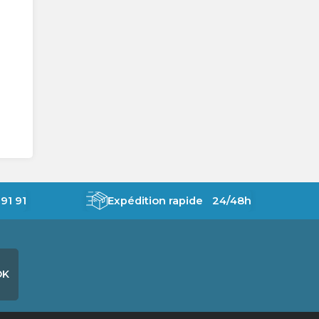
91 91
Expédition rapide 24/48h
OK