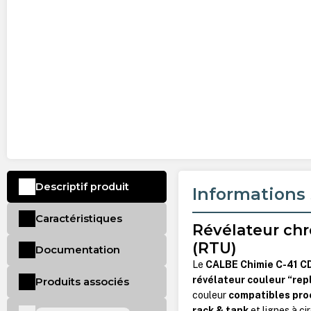
Descriptif produit
Informations 
Caractéristiques
Révélateur chr
(RTU)
Documentation
Le
CALBE Chimie C-41 CD
révélateur couleur “rep
Produits associés
couleur
compatibles pro
rack & tank
et lignes à ci