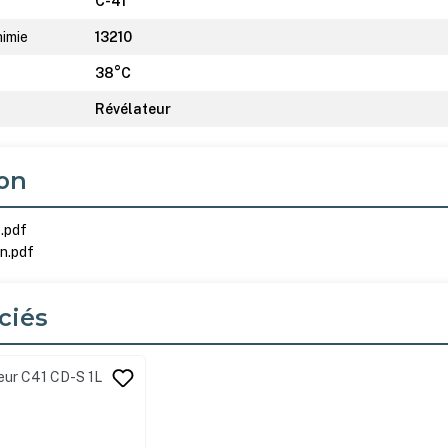
C-41
himie
13210
38°C
Révélateur
on
e.pdf
on.pdf
ciés
its