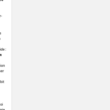
r-
s
a
ide :
m
tion
ser
bit
oi
imie