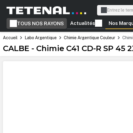
recherche
Passer à la navigation principale
Actualités
Nos Marq
TOUS NOS RAYONS
Accueil
Labo Argentique
Chimie Argentique Couleur
Chimi
CALBE - Chimie C41 CD-R SP 45 2X
Ignorer la galerie d'images