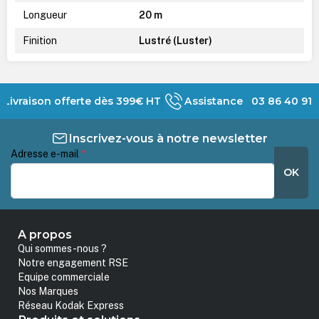
Longueur
20 m
Finition
Lustré (Luster)
Livraison offerte dès 399€ HT
Assistance 03 86 40 91 
Inscrivez-vous à notre newsletter
Adresse e-mail
*
OK
A propos
Qui sommes-nous ?
Notre engagement RSE
Equipe commerciale
Nos Marques
Réseau Kodak Express