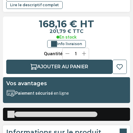
Lire le descriptif complet
168,16 €
HT
201,79 €
TTC
En stock
Info livraison
Quantité
AJOUTER AU PANIER
Vos avantages
Paiement sécurisé
en ligne
Informations sur le produit