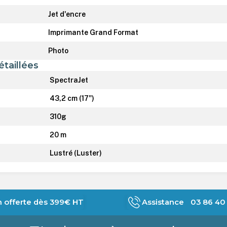
Jet d'encre
Imprimante Grand Format
Photo
étaillées
SpectraJet
43,2 cm (17")
310g
20 m
Lustré (Luster)
n offerte dès 399€ HT
Assistance 03 86 40 