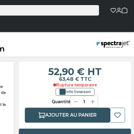
0m
52,90 €
HT
63,48 €
TTC
Rupture temporaire
te
Info livraison
s de
Quantité
t le
AJOUTER AU PANIER