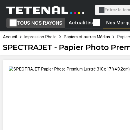
recherche
Passer à la navigation principale
Actualités
Nos Marq
TOUS NOS RAYONS
Accueil
Impression Photo
Papiers et autres Médias
Papiers
SPECTRAJET - Papier Photo Prem
Ignorer la galerie d'images