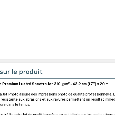
sur le produit
 Premium Lustré Spectra Jet 310 g/m² - 43.2 cm (17'') x 20 m
 Jet Photo assure des impressions photo de qualité professionnelle. 
 résistante aux abrasions et aux rayures permettent un résultat imméd
eure dans le temps.
stré SpectraJet de qualité supérieure est idéal pour les applications 