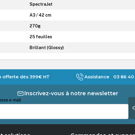
SpectraJet
A3 / 42 cm
270g
25 feuilles
Brillant (Glossy)
n offerte dès 399€ HT
Assistance 03 86 40 
Inscrivez-vous à notre newsletter
esse e-mail
*