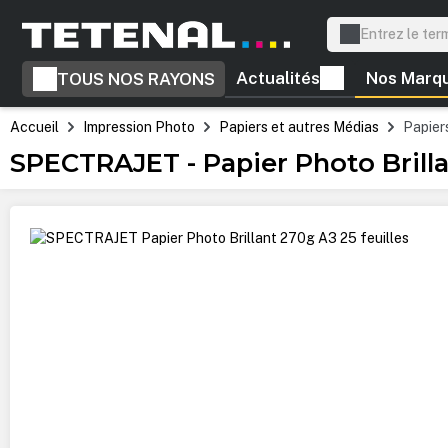
recherche
Passer à la navigation principale
Actualités
Nos Marq
TOUS NOS RAYONS
Accueil
Impression Photo
Papiers et autres Médias
Papiers
SPECTRAJET - Papier Photo Brilla
Ignorer la galerie d'images