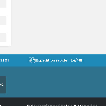
91 91
Expédition rapide 24/48h
OK