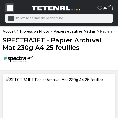
tenu principal
Accueil
Impression Photo
Papiers et autres Médias
Papiers jet
SPECTRAJET - Papier Archival
Mat 230g A4 25 feuilles
Ignorer la galerie d'images