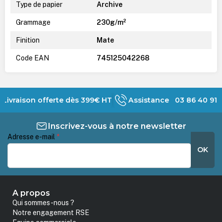
Type de papier
Archive
Grammage
230g/m²
Finition
Mate
Code EAN
745125042268
Livraison offerte dès 399€ HT
Assistance 03 86 40 91 
Inscrivez-vous à notre newsletter
Adresse e-mail
*
OK
A propos
Qui sommes-nous ?
Notre engagement RSE