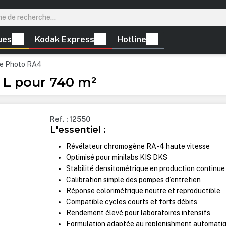
ues
Kodak Express
Hotline
ie Photo RA4
 L pour 740 m²
Ref. : 12550
L'essentiel :
Révélateur chromogène RA-4 haute vitesse
Optimisé pour minilabs KIS DKS
Stabilité densitométrique en production continue
Calibration simple des pompes d’entretien
Réponse colorimétrique neutre et reproductible
Compatible cycles courts et forts débits
Rendement élevé pour laboratoires intensifs
Formulation adaptée au replenishment automati