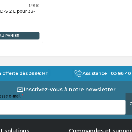
12810
our 33-
AU PANIER
n offerte dès 399€ HT
Assistance 03 86 40 
Inscrivez-vous à notre newsletter
esse e-mail
*
t solutions
Commandes et suppor