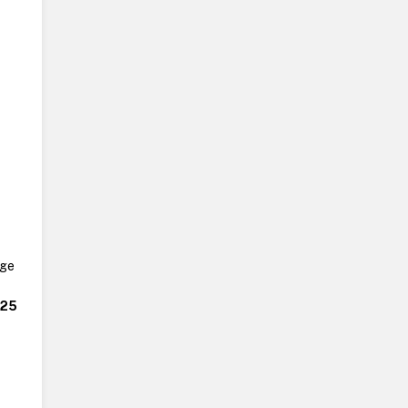
age
 25