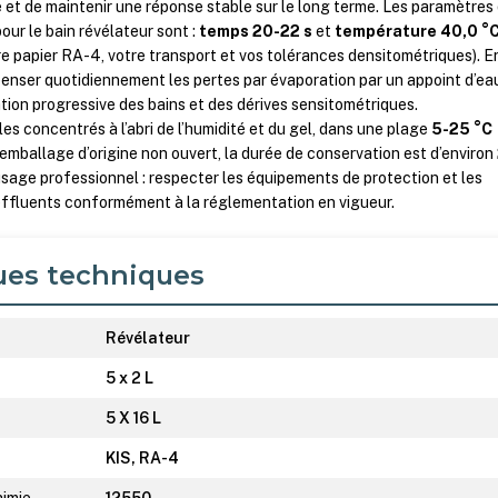
et de maintenir une réponse stable sur le long terme. Les paramètres
ur le bain révélateur sont :
temps 20-22 s
et
température 40,0 °C
tre papier RA-4, votre transport et vos tolérances densitométriques). E
enser quotidiennement les pertes par évaporation par un appoint d’ea
ation progressive des bains et des dérives sensitométriques.
es concentrés à l’abri de l’humidité et du gel, dans une plage
5-25 °C
n emballage d’origine non ouvert, la durée de conservation est d’environ
 usage professionnel : respecter les équipements de protection et les
 effluents conformément à la réglementation en vigueur.
ues techniques
Révélateur
5 x 2 L
5 X 16 L
KIS, RA-4
himie
12550