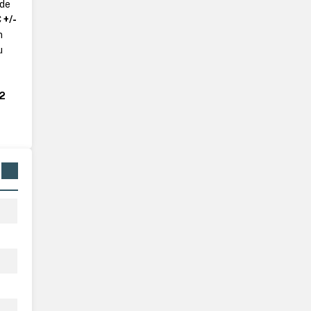
 de
 +/-
n
u
2