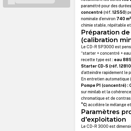
paramétré pour des durées
concentré
(réf.
12550
) 
nominale d’environ
740 m
chimie stable, répétable et
Préparation de 
(calibration min
Le CD-R SP3000 est pensé 
“starter + concentré + ea
recette type est :
eau 885
Starter CD-S (réf. 12810
d’atteindre rapidement le p
En entretien automatique (
Pompe P1 (concentré) : 
sur minilab et la cohérence
chromatique et de contrast
°C
) accélère le mélange et 
Paramètres pr
d’exploitation
Le CD-R 3000 est dimensio