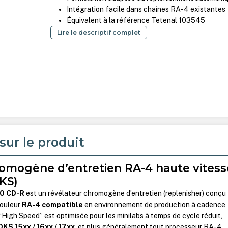
Intégration facile dans chaînes RA-4 existantes
Équivalent à la référence Tetenal 103545
Lire le descriptif complet
sur le produit
omogène d’entretien RA-4 haute vitess
DKS)
0 CD-R
est un révélateur chromogène d’entretien (replenisher) conçu
couleur
RA-4 compatible
en environnement de production à cadence
“High Speed” est optimisée pour les minilabs à temps de cycle réduit,
DKS 15xx / 16xx / 17xx
, et plus généralement tout processeur RA-4