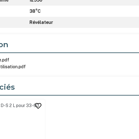
38°C
Révélateur
on
e.pdf
ilisation.pdf
ciés
its