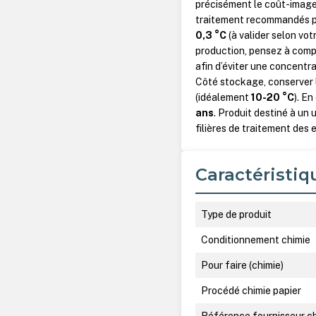
précisément le coût-image 
traitement recommandés po
0,3 °C
(à valider selon vo
production, pensez à comp
afin d’éviter une concentr
Côté stockage, conserver l
(idéalement
10-20 °C
). E
ans
. Produit destiné à un
filières de traitement des
Caractéristiq
Type de produit
Conditionnement chimie
Pour faire (chimie)
Procédé chimie papier
Référence fournisseur c