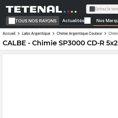
recherche
Passer à la navigation principale
Actualités
Nos Marq
TOUS NOS RAYONS
Accueil
Labo Argentique
Chimie Argentique Couleur
Chim
CALBE - Chimie SP3000 CD-R 5x2
Ignorer la galerie d'images