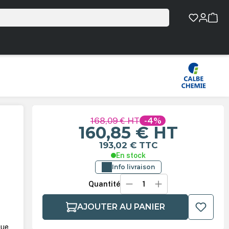
168,09 €
HT
-4%
160,85 €
HT
193,02 €
TTC
En stock
Info livraison
Quantité
AJOUTER AU PANIER
que