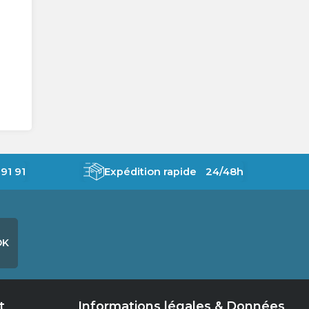
91 91
Expédition rapide 24/48h
OK
t
Informations légales & Données