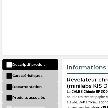
Descriptif produit
Informations 
Caractéristiques
Révélateur chr
(minilabs KIS 
Documentation
La
CALBE Chimie SP300
pour le traitement papier 
Produits associés
élevée. Cette formulation 
notamment les séries
KIS 