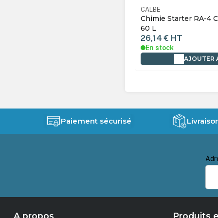
CALBE
Chimie Starter RA-4 CD-S 2 L p
60 L
26,14 €
HT
En stock
AJOUTER 
Paiement sécurisé
Livraiso
Adr
A propos
Produits e