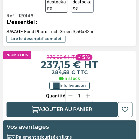
Ref. : 120146
L'essentiel :
SAVAGE Fond Photo Tech Green 3,56x32m
Lire le descriptif complet
PROMOTION
279,00 €
HT
-15%
237,15 €
HT
284,58 €
TTC
En stock
Info livraison
Quantité
AJOUTER AU PANIER
Vos avantages
Paiement sécurisé
en ligne