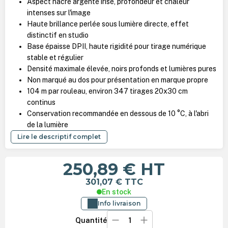
Aspect nacré argenté irisé, profondeur et chaleur
intenses sur l'image
Haute brillance perlée sous lumière directe, effet
distinctif en studio
Base épaisse DPII, haute rigidité pour tirage numérique
stable et régulier
Densité maximale élevée, noirs profonds et lumières pures
Non marqué au dos pour présentation en marque propre
104 m par rouleau, environ 347 tirages 20x30 cm
continus
Conservation recommandée en dessous de 10 °C, à l'abri
de la lumière
Lire le descriptif complet
250,89 €
HT
301,07 €
TTC
En stock
Info livraison
Quantité