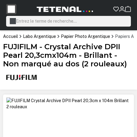
tenu principal
Accueil
Labo Argentique
Papier Photo Argentique
Papiers Ar
FUJIFILM - Crystal Archive DPII
Pearl 20,3cmx104m - Brillant -
Non marqué au dos (2 rouleaux)
Ignorer la galerie d'images