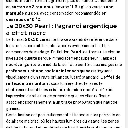
distinctif sur le format agrandi le plus demandé. Conditionné
en
carton de 2 rouleaux
(environ
11,6 kg
), en version
non
marquée au dos
, avec conservation recommandée
en
dessous de 10 °C
.
Le 20x30 Pearl : l'agrandi argentique
à effet nacré
Le format
20x30 cm
est le tirage agrandi de référence dans
les studios portrait, les laboratoires événementiels et les
commandes de mariage. En finition
Pearl
, ce format atteint un
niveau de qualité perçue immédiatement supérieur : l'
aspect
nacré, argenté et irisé
de la surface confère aux images une
profondeur et une chaleur intenses
qui se distinguent
visuellement d'un tirage brillant ou lustré standard. L'
effet de
réflexion très brillant
sous lumière directe, avec le
chatoiement subtil des
cristaux de mica nacrés
, crée une
impression de relief et de présence que les clients finaux
associent spontanément à un tirage photographique haut de
gamme.
Cette finition est particulièrement efficace sur les portraits en
éclairage maîtrisé, où les hautes lumières du visage, les zones
de blanc du fond et les détails de tissu bénéficient directement