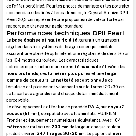
de l'effet perlé irisé. Pour les photos de mariage et les portraits
commerciaux destinés à l'encadrement, le Crystal Archive DPII
Pearl 20,3 cm représente une proposition de valeur forte par
rapport aux tirages sur papier standard.
Performances techniques DPII Pearl
La
base épaisse et haute rigidité
garantit un transport
régulier dans les systèmes de tirage numérique minilab,
assurant une planéité optimale et une régularité de densité sur
les 104 mètres du rouleau. Les caractéristiques
colorimétriques incluent une
densité maximale élevée
, des
noirs profonds
, des
lumières plus pures
et une
large
gamme de couleurs
. La
netteté exceptionnelle
de
l'émulsion est pleinement valorisante sur le format 20x30 cm,
où la surface agrandie rend chaque détail immédiatement
perceptible.
Le développement s'effectue en procédé
RA-4
, sur
noyau 2
pouces (51 mm)
, compatible avec les minilabs FUJIFILM
Frontier et équipements numériques équivalents. Avec
104
mètres
par rouleau en
203 mm
de largeur, chaque rouleau
produit environ
347 tirages 20x30 cm
. Le papier est
non