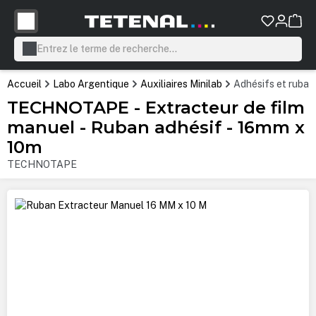
tenu principal
Accueil
Labo Argentique
Auxiliaires Minilab
Adhésifs et ruban
TECHNOTAPE - Extracteur de film
manuel - Ruban adhésif - 16mm x
10m
TECHNOTAPE
Ignorer la galerie d'images