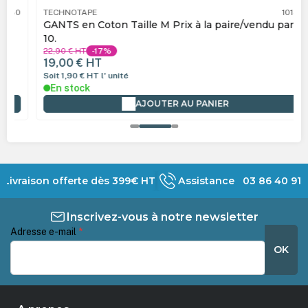
TECHNOTAPE
101481
GANTS en Coton Taille M Prix à la paire/vendu par
10.
22,90 €
HT
-17%
19,00 €
HT
Soit 1,90 €
HT
l' unité
En stock
AJOUTER AU PANIER
Livraison offerte dès 399€ HT
Assistance 03 86 40 91 
Inscrivez-vous à notre newsletter
Adresse e-mail
*
OK