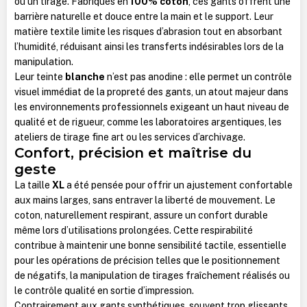
ou un tirage. Fabriqués en
100% coton
, ces gants offrent une
barrière naturelle et douce entre la main et le support. Leur
matière textile limite les risques d’abrasion tout en absorbant
l’humidité, réduisant ainsi les transferts indésirables lors de la
manipulation.
Leur teinte
blanche
n’est pas anodine : elle permet un contrôle
visuel immédiat de la propreté des gants, un atout majeur dans
les environnements professionnels exigeant un haut niveau de
qualité et de rigueur, comme les laboratoires argentiques, les
ateliers de tirage fine art ou les services d’archivage.
Confort, précision et maîtrise du
geste
La taille
XL
a été pensée pour offrir un ajustement confortable
aux mains larges, sans entraver la liberté de mouvement. Le
coton, naturellement respirant, assure un confort durable
même lors d’utilisations prolongées. Cette respirabilité
contribue à maintenir une bonne sensibilité tactile, essentielle
pour les opérations de précision telles que le positionnement
de négatifs, la manipulation de tirages fraîchement réalisés ou
le contrôle qualité en sortie d’impression.
Contrairement aux gants synthétiques, souvent trop glissants