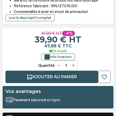
Garantit la continuité de production sans bourrage
Référence fabricant : IRN.127.016.001
Consommable à avoir en stock de précaution
Lire le descriptif complet
41,90 €
HT
-4%
39,90 €
HT
47,88 €
TTC
En stock
Info livraison
Quantité
AJOUTER AU PANIER
Vos avantages
Paiement sécurisé
en ligne